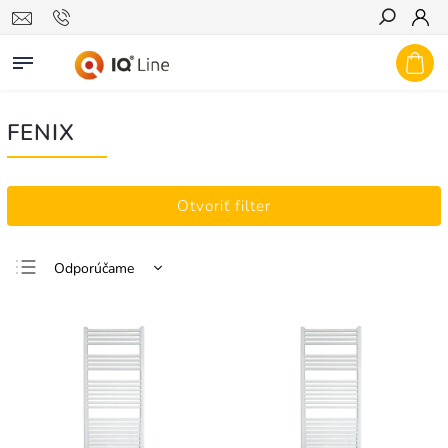
Hľadať
FENIX
Otvoriť filter
Odporúčame
Najlacnejšie
Najdrahšie
Najpredávanejšie
Abecedne