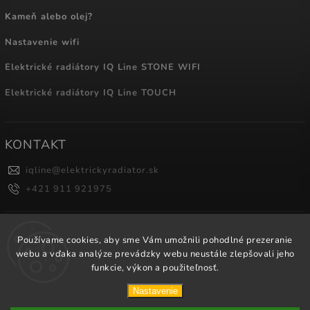
Kameň alebo olej?
Nastavenie wifi
Elektrické radiátory IQ Line STONE WIFI
Elektrické radiátory IQ Line TOUCH
KONTAKT
iqline
@
elektrickyradiator.sk
+421 911 921975
NÁKUPNÝ KOŠÍK
Používame cookies, aby sme Vám umožnili pohodlné prezeranie
webu a vďaka analýze prevádzky webu neustále zlepšovali jeho
0
ks /
0 €
funkcie, výkon a použiteľnosť.
Nastavenie