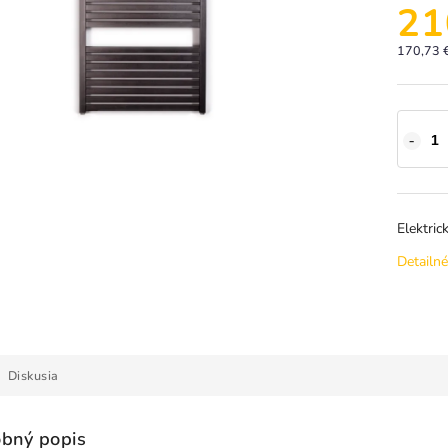
21
170,73 
Elektri
Detailné
Diskusia
bný popis