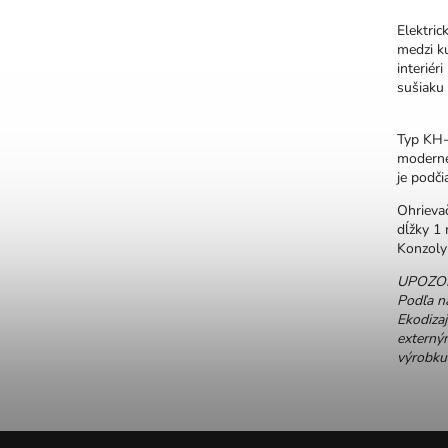
Elektri
medzi k
interiér
sušiaku 
Typ KH-
moderné
je podči
Ohrieva
dĺžky 1 
Konzoly 
UPOZORN
Podľa na
Ekodizaj
externým
výrobku