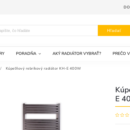
DO
Hľadať
RY
PORADŇA
AKÝ RADIÁTOR VYBRAŤ?
PREČO V
/
Kúpeľňový rebríkový radiátor KH-E 400W
Kúpe
E 4