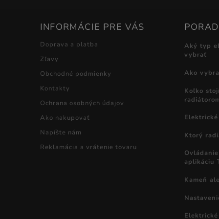
INFORMÁCIE PRE VÁS
PORA
Doprava a platba
Aký typ e
vybrať
Zľavy
Ako vybrať
Obchodné podmienky
Kontakty
Koľko stoj
radiátoro
Ochrana osobných údajov
Elektrické
Ako nakupovať
Napíšte nám
Ktorý radi
Reklamácia a vrátenie tovaru
Ovládanie 
aplikáciu
Kameň ale
Nastaveni
Elektrick