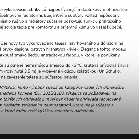
cké vykurovacie rebríky sú najpoužívanejším doplnkovým ohrievačom
úpeľňovými radiátormi. Elegantný a subtílny vzhľad nepôsobí v
i nijako rušivo a radiátory súčasne poskytujú funkciu praktického
aj zdroja tepla pre komfortnú a príjemnú klímu vo vašej kúpeľni.
E je nový typ vykurovacieho telesa, navrhovaného s dôrazom na
 prvky designu ostrých hranatých kriviek. Elegancia tohto modelu
arknutá tmavo šedou antracitovou farbou, v ktorej je ponúkaný.
če sú plnené nemrznúcou zmesou do -5 °C, krútená prívodná šnúra
m (rozvinutá 3,5 m) je vybavená vidlicou (zástrčkou) UniSchuko.
na zavesenie telesa sú súčasťou balenia.
ENIE: Tento výrobok spadá do kategórie riadených ohrievačov.
riadenia komisie (EÚ) 2015/1188, týkajúca sa požiadaviek na
n lokálnych ohrievačov, musí byť riadenie ohrievača regulované
 riadiacim zariadením (termostatom), ktoré nie je súčasťou
 a ktoré zodpovedá vyššie uvedenému nariadeniu.