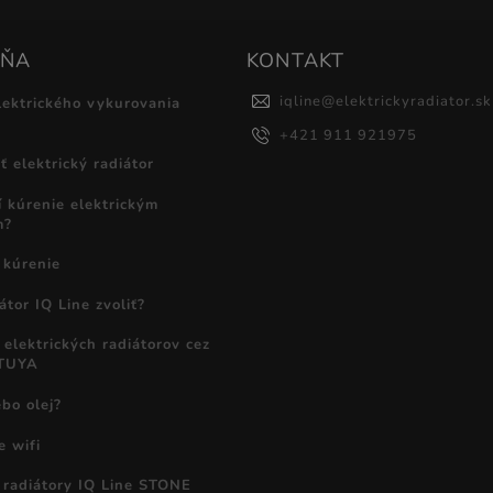
DŇA
KONTAKT
iqline
@
elektrickyradiator.sk
lektrického vykurovania
+421 911 921975
 elektrický radiátor
í kúrenie elektrickým
m?
 kúrenie
átor IQ Line zvoliť?
elektrických radiátorov cez
 TUYA
bo olej?
e wifi
é radiátory IQ Line STONE