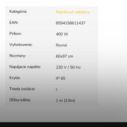
Kategória
:
Rebríkové radiátory
EAN
:
8594158611437
Príkon
:
400 W
Vyhotovenie
:
Rovné
Rozmery
:
60x97 cm
Napájacie napätie
:
230 V / 50 Hz
Krytie
:
IP 65
Trieda izolácie
:
I.
Dĺžka kábla
:
1 m (3,5m)