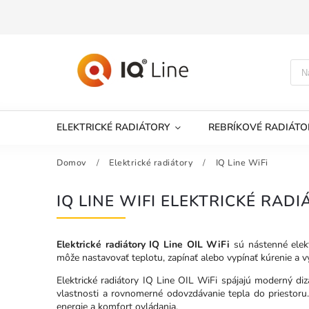
ELEKTRICKÉ RADIÁTORY
REBRÍKOVÉ RADIÁTO
Domov
/
Elektrické radiátory
/
IQ Line WiFi
IQ LINE WIFI ELEKTRICKÉ RA
Elektrické radiátory IQ Line OIL WiFi
sú nástenné elekt
môže nastavovať teplotu, zapínať alebo vypínať kúrenie a v
Elektrické radiátory IQ Line OIL WiFi spájajú moderný di
vlastnosti a rovnomerné odovzdávanie tepla do priestor
energie a komfort ovládania.