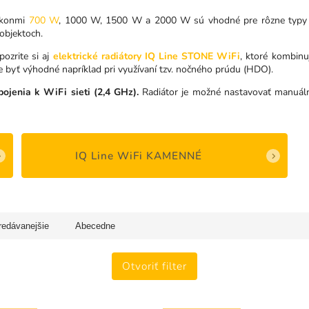
konmi
700 W
, 1000 W, 1500 W a 2000 W sú vhodné pre rôzne typy mi
objektoch.
ozrite si aj
elektrické radiátory IQ Line STONE WiFi
, ktoré kombinu
e byť výhodné napríklad pri využívaní tzv. nočného prúdu (HDO).
ojenia k WiFi sieti (2,4 GHz).
Radiátor je možné nastavovať manuáln
IQ Line WiFi KAMENNÉ
redávanejšie
Abecedne
Otvoriť filter