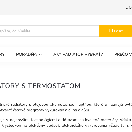
DO
Hľadať
RY
PORADŇA
AKÝ RADIÁTOR VYBRAŤ?
PREČO V
DIÁTORY S TERMOSTATOM
rické radiátory s olejovou akumulačnou náplňou, ktoré umožňujú ovlá
ytvárať časové programy vykurovania aj na diaľku.
zajn s najnovšími technológiami a dôrazom na kvalitné materiály. Vďak
u. Výsledkom je efektívny spôsob elektrického vykurovania všade tam,