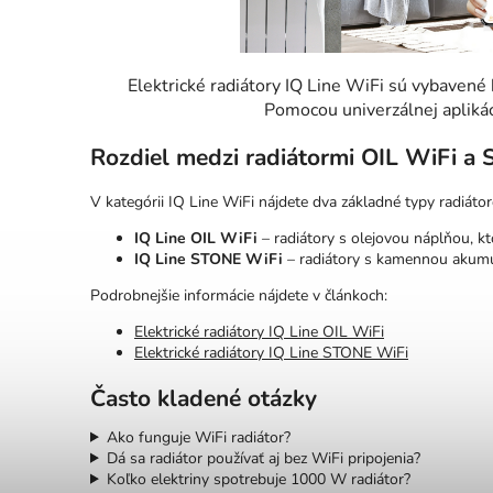
Elektrické radiátory IQ Line WiFi sú vybaven
Pomocou univerzálnej aplikác
Rozdiel medzi radiátormi OIL WiFi a
V kategórii IQ Line WiFi nájdete dva základné typy radiáto
IQ Line OIL WiFi
– radiátory s olejovou náplňou, k
IQ Line STONE WiFi
– radiátory s kamennou akumula
Podrobnejšie informácie nájdete v článkoch:
Elektrické radiátory IQ Line OIL WiFi
Elektrické radiátory IQ Line STONE WiFi
Často kladené otázky
Ako funguje WiFi radiátor?
Dá sa radiátor používať aj bez WiFi pripojenia?
Koľko elektriny spotrebuje 1000 W radiátor?