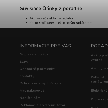
Súvisiace články z poradne
Ako vybrať elektrický radiátor
Koľko stojí kúrenie elektrickým radiátorom
INFORMÁCIE PRE VÁS
PORA
Doprava a platba
Aký typ e
vybrať
Zľavy
Ako vybrať
Obchodné podmienky
Kontakty
Koľko stoj
radiátoro
Ochrana osobných údajov
Elektrické
Ako nakupovať
Napíšte nám
Ktorý radi
Reklamácia a vrátenie tovaru