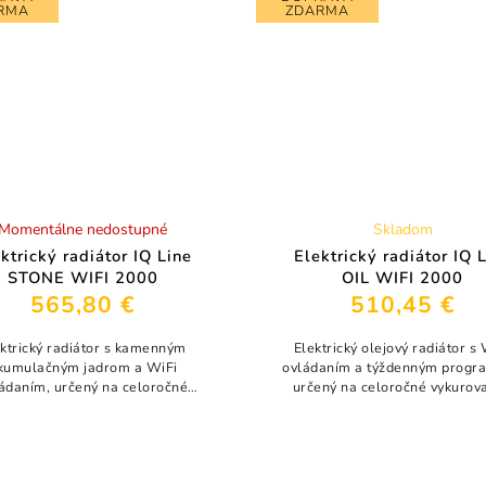
RMA
ZDARMA
Momentálne nedostupné
Skladom
ktrický radiátor IQ Line
Elektrický radiátor IQ 
STONE WIFI 2000
OIL WIFI 2000
565,80 €
510,45 €
ektrický radiátor s kamenným
Elektrický olejový radiátor s
kumulačným jadrom a WiFi
ovládaním a týždenným progr
ádaním, určený na celoročné
určený na celoročné vykurova
rovanie. Vďaka akumulačnému
Vďaka akumulačnej olejovej n
nému jadru poskytuje stabilné,
poskytuje stabilné a rovnom
rovnomerné a...
teplo bez...