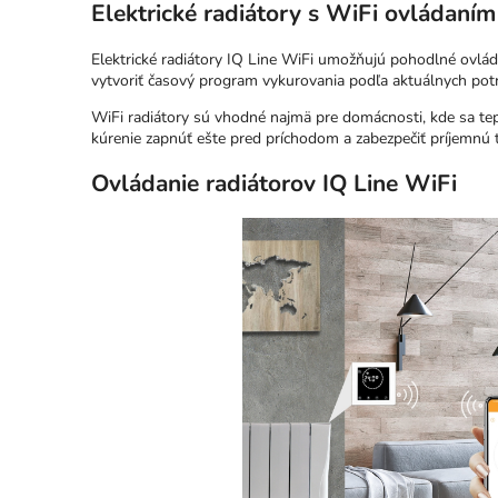
Elektrické radiátory s WiFi ovládaním
Elektrické radiátory IQ Line WiFi umožňujú pohodlné ovlád
vytvoriť časový program vykurovania podľa aktuálnych pot
WiFi radiátory sú vhodné najmä pre domácnosti, kde sa tep
kúrenie zapnúť ešte pred príchodom a zabezpečiť príjemnú t
Ovládanie radiátorov IQ Line WiFi