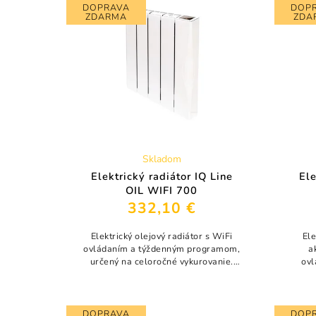
DOPRAVA
DOP
ZDARMA
ZDA
Skladom
Elektrický radiátor IQ Line
Ele
OIL WIFI 700
332,10 €
Elektrický olejový radiátor s WiFi
El
ovládaním a týždenným programom,
a
určený na celoročné vykurovanie.
ovl
Vďaka akumulačnej olejovej náplni
vyku
poskytuje stabilné a rovnomerné
kamen
teplo bez...
DOPRAVA
DOP