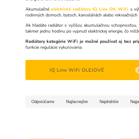
Akumulačné
elektrické radiátory IQ Line OIL WiFi
s vý
rodinných domoch, bytoch, kanceláriách alebo rekreačných 
Ak hľadáte radiátor s vyššou akumulačnou schopnosťou, p
takmer jednu hodinu po vypnutí elektrickej energie, čo môž
Radiátory kategórie WiFi je možné používať aj bez prip
funkcie regulácie vykurovania.
IQ Line WiFi OLEJOVÉ
Odporúčame
Najlacnejšie
Najdrahšie
Najp