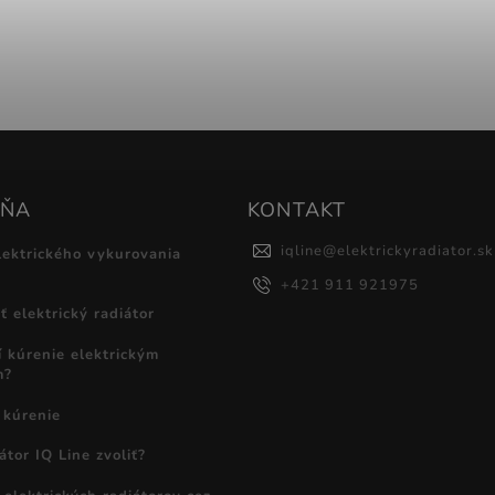
DŇA
KONTAKT
iqline
@
elektrickyradiator.sk
lektrického vykurovania
+421 911 921975
 elektrický radiátor
í kúrenie elektrickým
m?
 kúrenie
átor IQ Line zvoliť?