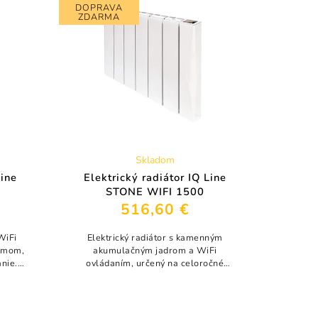
DOPRAVA
ZDARMA
Skladom
Line
Elektrický radiátor IQ Line
STONE WIFI 1500
516,60 €
 WiFi
Elektrický radiátor s kamenným
amom,
akumulačným jadrom a WiFi
nie.
ovládaním, určený na celoročné
áplni
vykurovanie. Vďaka akumulačnému
erné
kamennému jadru poskytuje stabilné,
rovnomerné a...