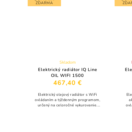
ZDARMA
ZDA
Skladom
Elektrický radiátor IQ Line
Ele
OIL WIFI 1500
467,40 €
Elektrický olejový radiátor s WiFi
El
ovládaním a týždenným programom,
a
určený na celoročné vykurovanie.
ovl
Vďaka akumulačnej olejovej náplni
vyku
poskytuje stabilné a rovnomerné
kamen
teplo bez...