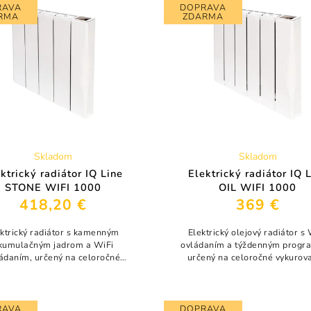
RAVA
DOPRAVA
RMA
ZDARMA
Skladom
Skladom
ktrický radiátor IQ Line
Elektrický radiátor IQ 
STONE WIFI 1000
OIL WIFI 1000
418,20 €
369 €
ektrický radiátor s kamenným
Elektrický olejový radiátor s
kumulačným jadrom a WiFi
ovládaním a týždenným progr
ádaním, určený na celoročné
určený na celoročné vykurova
rovanie. Vďaka akumulačnému
Vďaka akumulačnej olejovej n
nému jadru poskytuje stabilné,
poskytuje stabilné a rovnom
rovnomerné a...
teplo bez...
RAVA
DOPRAVA