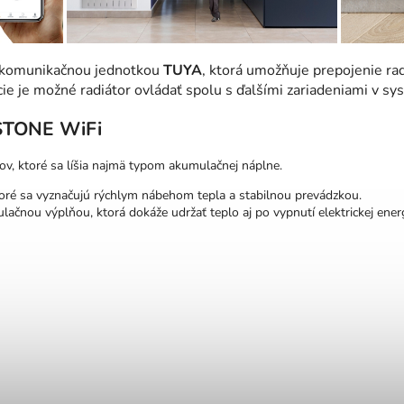
é komunikačnou jednotkou
TUYA
, ktorá umožňuje prepojenie ra
ie je možné radiátor ovládať spolu s ďalšími zariadeniami v s
 STONE WiFi
rov, ktoré sa líšia najmä typom akumulačnej náplne.
toré sa vyznačujú rýchlym nábehom tepla a stabilnou prevádzkou.
čnou výplňou, ktorá dokáže udržať teplo aj po vypnutí elektrickej energ